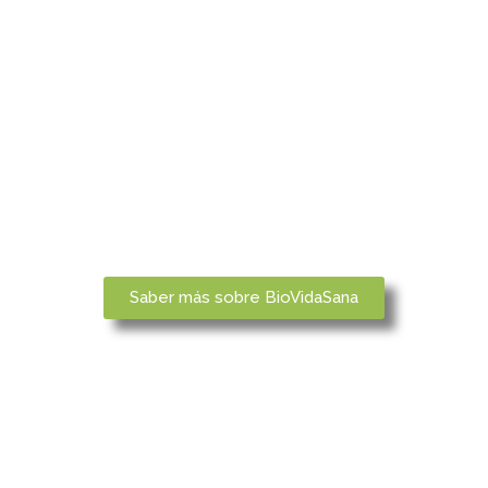
proyectos artesanos, tras los que encontramos
personas muy concienciadas y que contribuyen
claramente al desarrollo rural.
Detrás de la norma está la Asociación Vida Sana,
entidad sin ánimo de lucro y declarada de
utilidad pública, con una larga experiencia en la
promoción de la agricultura ecológica y el
consumo responsable.
Saber más sobre BioVidaSana