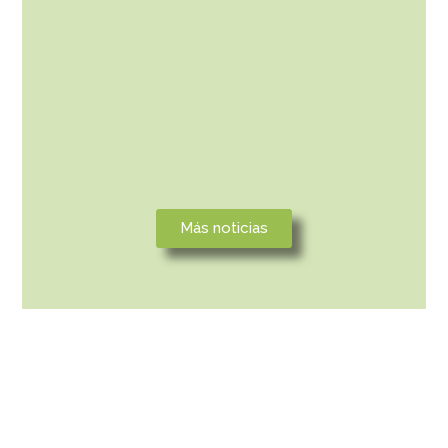
junio 2, 2026
Podemos encontrar precursores de los
acondicionadores de pelo en los aceites
naturales que antiguamente se utilizaban
para suavizar y perfumar...
Leer más
Más noticias