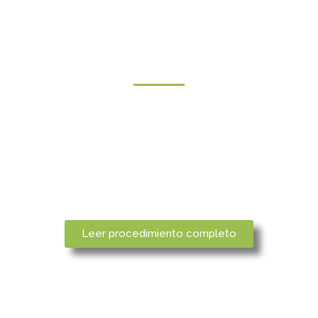
Procedimiento de
certificación
El proceso de certificación permite demostrar
que los productos cosméticos fabricados y/o
distribuidos que están sometidos al control de
la entidad de certificación bio.inspecta cumplen
los requisitos de la Norma BioVida Sana.
Leer procedimiento completo
Ejemplo de solicitud de