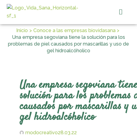
Ir
Menú
al
contenido
Inicio
Conoce a las empresas biovidasana
Una empresa segoviana tiene la solución para los
problemas de piel causados por mascarillas y uso de
gel hidroalcóholico
Una empresa segoviana tiene
solución para los problemas d
causados por mascarillas y u
gel hidroalcóholico
modocreativo
28.03.22