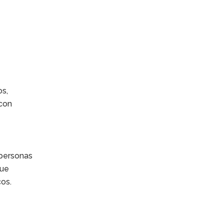
os,
 con
 personas
que
os.