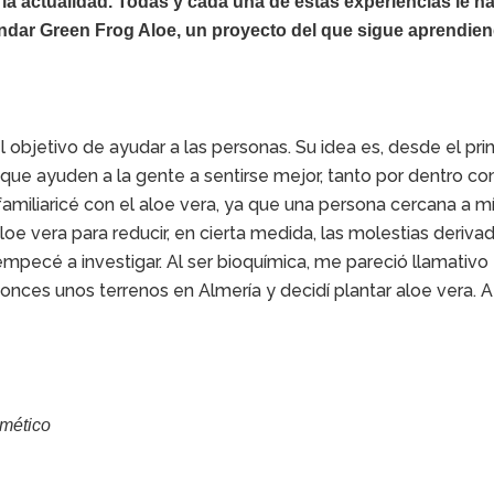
a la actualidad. Todas y cada una de estas experiencias le h
undar Green Frog Aloe, un proyecto del que sigue aprendien
bjetivo de ayudar a las personas. Su idea es, desde el prin
 que ayuden a la gente a sentirse mejor, tanto por dentro c
amiliaricé con el aloe vera, ya que una persona cercana a m
aloe vera para reducir, en cierta medida, las molestias deriva
empecé a investigar. Al ser bioquímica, me pareció llamativo
nces unos terrenos en Almería y decidí plantar aloe vera. A 
smético