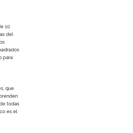
de 10
ras del
ros
cuadrados
o para
es, que
mprenden
 de todas
co es el