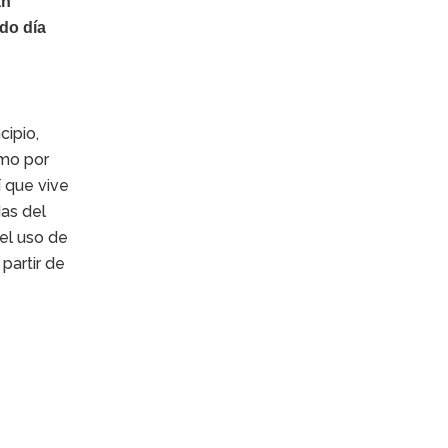
an
do día
cipio,
omo por
í que vive
das del
 el uso de
partir de