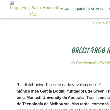
Ir
al
INICIO
QUIENES SOMOS
contenido
Inicio
C
GREEN FROG A
Certificación BioV
“La distribución ‘bio’ será cada vez más online”
Mónica Inés García Bodini, fundadora de Green Fro
en la Monash University de Australia. Tras licenci
de Tecnología de Melbourne. Más tarde, comenzó a 