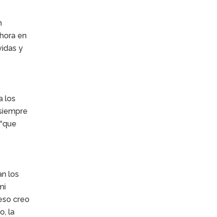
n
ahora en
vidas y
a los
 siempre
 “que
an los
mi
 eso creo
, la