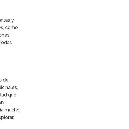
antas y
les, como
iones
 Todas
s de
icinales,
alud que
on
nía mucho
plorar,