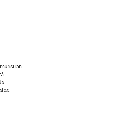
s muestran
tá
de
eles,