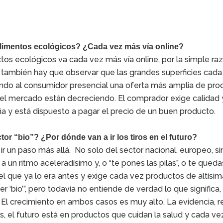
alimentos ecológicos? ¿Cada vez más vía online?
ctos ecológicos va cada vez más vía online, por la simple ra
 también hay que observar que las grandes superficies cada
ndo al consumidor presencial una oferta más amplia de pro
del mercado están decreciendo. El comprador exige calidad 
a y está dispuesto a pagar el precio de un buen producto.
ctor “bio”? ¿Por dónde van a ir los tiros en el futuro?
, ir un paso más allá. No solo del sector nacional, europeo, si
 un ritmo aceleradísimo y, o “te pones las pilas”, o te queda
l que ya lo era antes y exige cada vez productos de altísim
ser ‘bio’”, pero todavía no entiende de verdad lo que significa
l crecimiento en ambos casos es muy alto. La evidencia, re
s, el futuro está en productos que cuidan la salud y cada v