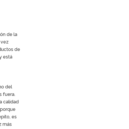
zón de la
 vez
ductos de
y está
no del
s fuera.
a calidad
, porque
pito, es
ez más