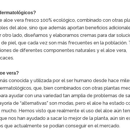
 dermatológicos?
 aloe vera fresco 100% ecológico, combinado con otras pl
ables del aloe, sino que además aportan beneficios adiciona
or otro lado, diseñamos y elaboramos cremas para dar soluc
 de piel, que cada vez son más frecuentes en la población.
iones de diferentes componentes naturales y el aloe vera,
icaces.
loe vera?
 más conocida y utilizada por el ser humano desde hace mile
 dermatológicos, que, bien combinados con otras plantas med
 para ayudar con una variedad tan amplia de problemas de s
oría de “alternativas” son modas, pero el aloe ha estado c
ce mucho. Hemos visto que realmente el uso del aloe aún te
e nos han ayudado a sacar lo mejor de la planta, aún sin ex
s que actualmente se podían conseguir en el mercado.