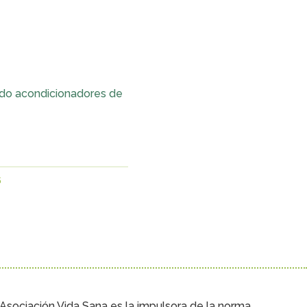
o acondicionadores de
6
Asociación Vida Sana es la impulsora de la norma.