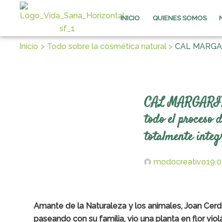
Ir
al
INICIO
QUIENES SOMOS
contenido
Inicio
Todo sobre la cosmética natural
CAL MARGARI
CAL MARGARIT/
todo el proceso 
totalmente integr
modocreativo
19.0
Amante de la Naturaleza y los animales, Joan Cerda
paseando con su familia, vio una planta en flor v