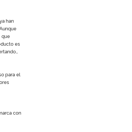
 ya han
. Aunque
o que
oducto es
ertando…
o para el
dores
 marca con