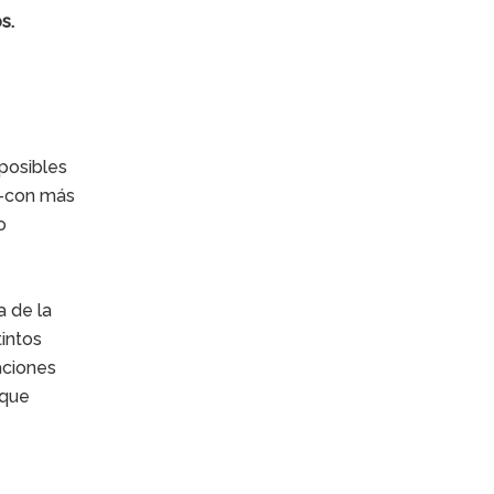
s.
 posibles
 –con más
o
e
a de la
tintos
aciones
 que