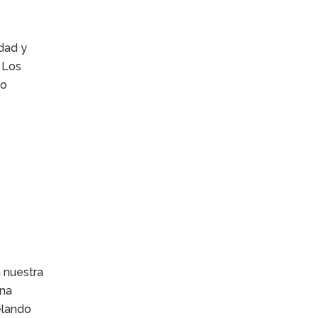
idad y
. Los
lo
 nuestra
una
elando