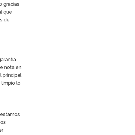
o gracias
al que
os de
garantía
se nota en
 principal
 limpio lo
e estamos
mos
er