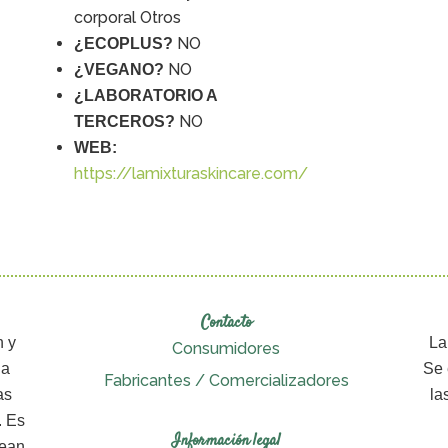
corporal Otros
NO
¿ECOPLUS?
NO
¿VEGANO?
¿LABORATORIO A
NO
TERCEROS?
WEB:
https://lamixturaskincare.com/
Contacto
n y
La
Consumidores
da
Se 
Fabricantes / Comercializadores
as
la
. Es
Información legal
sean